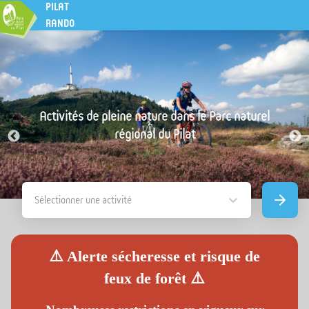
PILAT
RANDO
Activités de pleine nature dans le Parc naturel
régional du Pilat
Sélectionner une activité
Recherc
⚠️ Alerte sécheresse et risque de
feux de forêt ⚠️