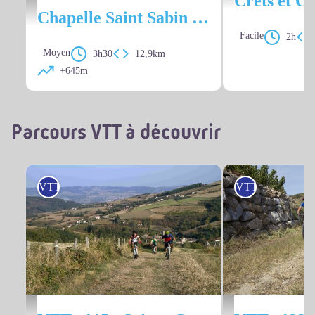
Chapelle de St Sabin - Mairie de Véranne
Chapelle Saint Sabin - Véranne n° 1
Facile
2h
Moyen
3h30
12,9km
+645m
Parcours VTT à découvrir
VTT
VTT
Basalt Images
Basalt Images