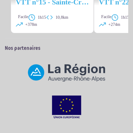
VTT n°15 - Sainte-Croix-En-Jarez - Difficulté bleu
Facile
Facile
1h15
10,8km
1h15
+378m
+274m
Nos partenaires