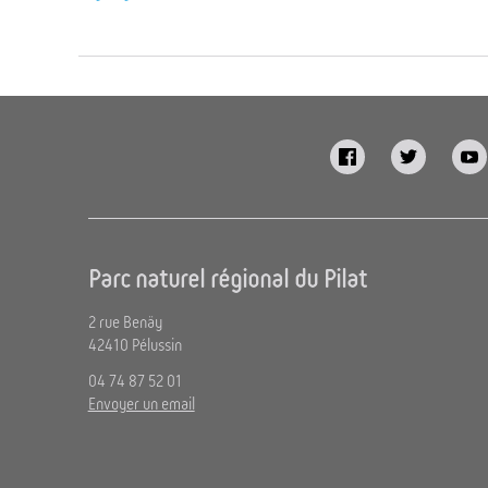
Parc naturel régional du Pilat
2 rue Benäy
42410 Pélussin
04 74 87 52 01
Envoyer un email