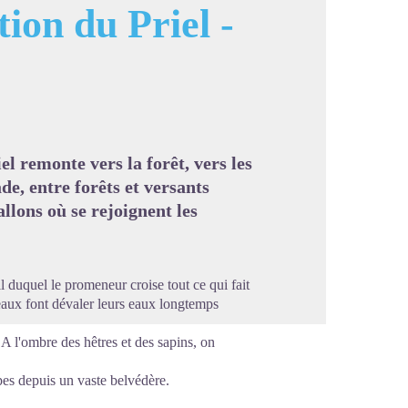
tion du Priel -
image en plein écran
el remonte vers la forêt, vers les
de, entre forêts et versants
lons où se rejoignent les
fil duquel le promeneur croise tout ce qui fait
seaux font dévaler leurs eaux longtemps
 A l'ombre des hêtres et des sapins, on
lpes depuis un vaste belvédère.