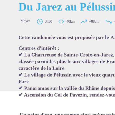
Du Jarez au Pélussi
Moyen
3h30
40km
+883m
Voir l'
Cette randonnée vous est proposée par le Pa
Centres d'intérêt :
✔ La Chartreuse de Sainte-Croix-en-Jarez, d
classée parmi les plus beaux villages de Fra
caractère de la Loire
✔ Le village de Pélussin avec le vieux quart
Parc
✔ Panoramas sur la vallée du Rhône depuis
✔ Ascension du Col de Pavezin, rendez-vous
Un point d'eau, une pompe ainsi qu'un poin