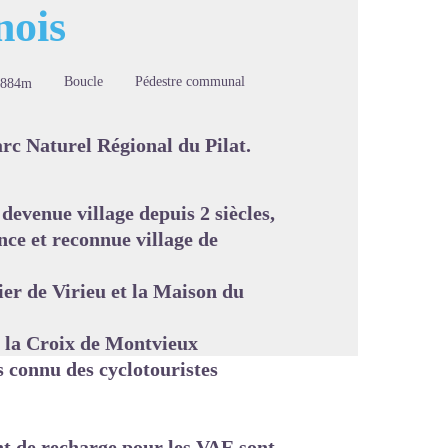
nois
Boucle
Pédestre communal
-884m
image en plein écran
rc Naturel Régional du Pilat.
evenue village depuis 2 siècles,
nce et reconnue village de
ier de Virieu et la Maison du
 la Croix de Montvieux
 connu des cyclotouristes
t de recharge pour les VAE sont