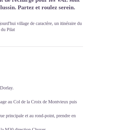
ussin. Partez et roulez serein.
urd'hui village de caractère, un itinéraire du
 du Pilat
 Dorlay.
sage au Col de la Croix de Montvieux puis
rue principale et au rond-point, prendre en
e la M30 direction Chuyer.