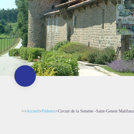
>>
Accueil
>
Pédestre
>
Circuit de la Semène -Saint-Genest Malifaux