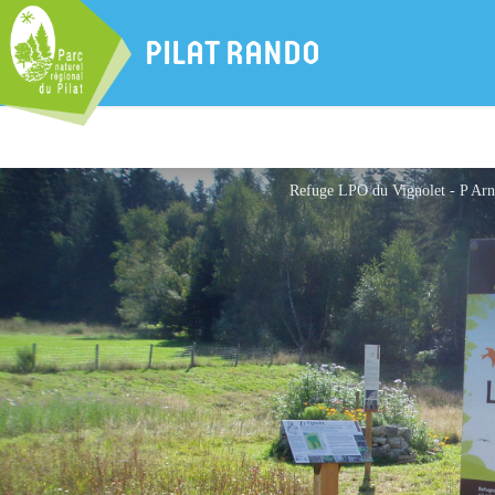
PILAT RANDO
Refuge LPO du Vignolet - P Arn