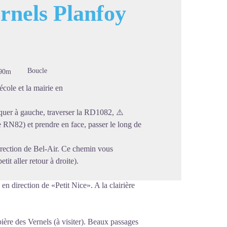
rnels Planfoy
image en plein écran
Boucle
90m
école et la mairie en
quer à gauche, traverser la RD1082, ⚠️
ne RN82) et prendre en face, passer le long de
irection de Bel-Air. Ce chemin vous
it aller retour à droite).
en direction de «Petit Nice». A la clairière
rbière des Vernels (à visiter). Beaux passages