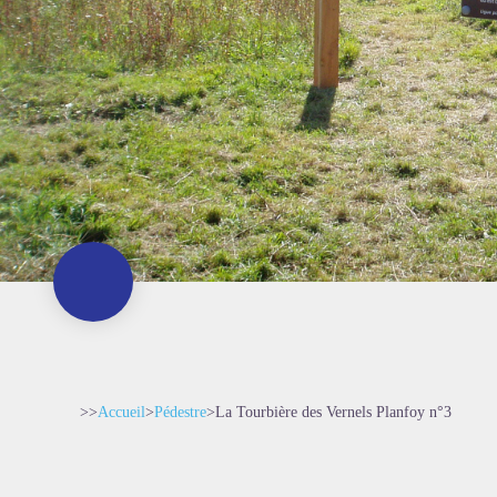
>>
Accueil
>
Pédestre
>
La Tourbière des Vernels Planfoy n°3