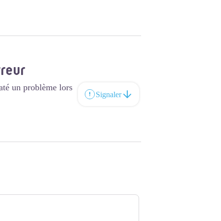
rreur
até un problème lors
Signaler