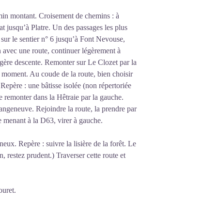
min montant. Croisement de chemins : à
t jusqu’à Platre. Un des passages les plus
er sur le sentier n° 6 jusqu’à Font Nevouse,
n avec une route, continuer légèrement à
gère descente. Remonter sur Le Clozet par la
t moment. Au coude de la route, bien choisir
Repère : une bâtisse isolée (non répertoriée
e remonter dans la Hêtraie par la gauche.
angeneuve. Rejoindre la route, la prendre par
e menant à la D63, virer à gauche.
ux. Repère : suivre la lisière de la forêt. Le
n, restez prudent.) Traverser cette route et
ouret.