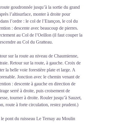
 route goudronnée jusqu’à la sortie du grand
près l’altisurface, monter à droite pour
 dans l’ordre : le col de l’Etançon, le col du
ttention : descente avec beaucoup de pierres.
tement au Col de l’Oeillon (il faut couper la
 descendre au Col du Gratteau.
Retour sur la route au niveau de Chaumienne,
raie. Retour sur la route, à gauche. Croix de
r la belle voie forestière plate et large. A
mprenable. Jonction avec le chemin venant de
ention : descente à gauche en direction de
irage serré à droite, puis croisement de
esse, tourner à droite. Rouler jusqu’à Sauzet,
, route à forte circulation, restez prudent.)
r le pont du ruisseau Le Ternay au Moulin