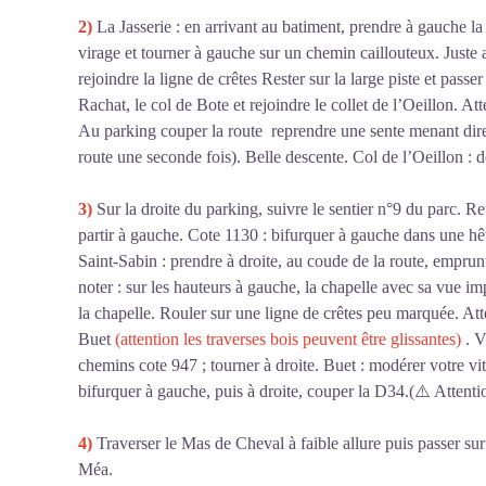
2)
La Jasserie : en arrivant au batiment, prendre à gauche la
virage et tourner à gauche sur un chemin caillouteux. Juste a
rejoindre la ligne de crêtes Rester sur la large piste et passer
Rachat, le col de Bote et rejoindre le collet de l’Oeillon. A
Au parking couper la route reprendre une sente menant direc
route une seconde fois). Belle descente. Col de l’Oeillon :
3)
Sur la droite du parking, suivre le sentier n°9 du parc. 
partir à gauche. Cote 1130 : bifurquer à gauche dans une hêt
Saint-Sabin : prendre à droite, au coude de la route, emprunte
noter : sur les hauteurs à gauche, la chapelle avec sa vue i
la chapelle. Rouler sur une ligne de crêtes peu marquée. Att
Buet
(attention les traverses bois peuvent être glissantes)
. V
chemins cote 947 ; tourner à droite. Buet : modérer votre vit
bifurquer à gauche, puis à droite, couper la D34.(⚠️ Attention
4)
Traverser le Mas de Cheval à faible allure puis passer su
Méa.