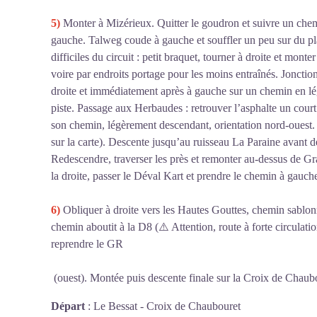
5)
Monter à Mizérieux. Quitter le goudron et suivre un che
gauche. Talweg coude à gauche et souffler un peu sur du pla
difficiles du circuit : petit braquet, tourner à droite et mont
voire par endroits portage pour les moins entraînés. Jonctio
droite et immédiatement après à gauche sur un chemin en lé
piste. Passage aux Herbaudes : retrouver l’asphalte un cour
son chemin, légèrement descendant, orientation nord-ouest. 
sur la carte). Descente jusqu’au ruisseau La Paraine avant d
Redescendre, traverser les près et remonter au-dessus de Gr
la droite, passer le Déval Kart et prendre le chemin à gauch
6)
Obliquer à droite vers les Hautes Gouttes, chemin sablonne
chemin aboutit à la D8 (⚠️ Attention, route à forte circulatio
reprendre le GR
(ouest). Montée puis descente finale sur la Croix de Chaub
Départ
:
Le Bessat - Croix de Chaubouret