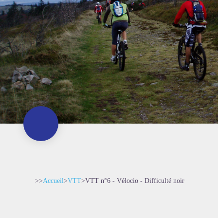
>>
Accueil
>
VTT
>
VTT n°6 - Vélocio - Difficulté noir