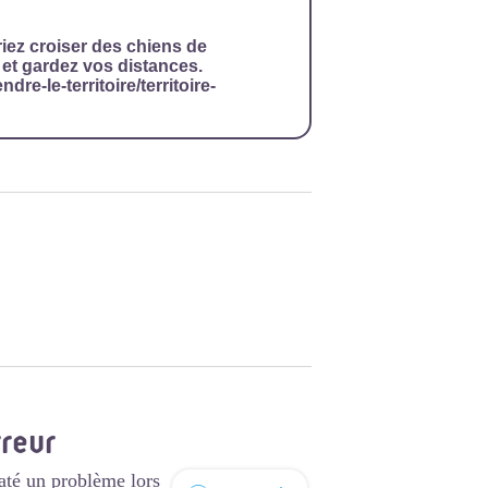
riez croiser des chiens de
 et gardez vos distances.
dre-le-territoire/territoire-
rreur
até un problème lors