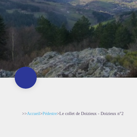
>>
Accueil
>
Pédestre
>
Le collet de Doizieux - Doizieux n°2