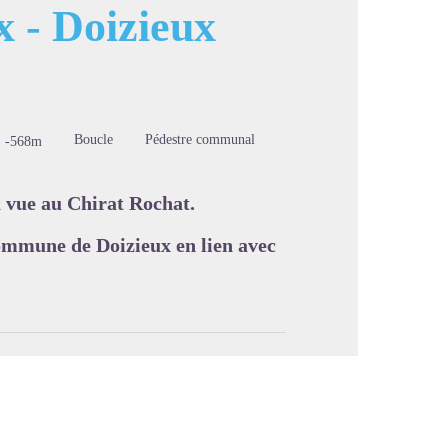
x - Doizieux
image en plein écran
Boucle
Pédestre communal
-568m
a vue au Chirat Rochat.
ommune de Doizieux en lien avec