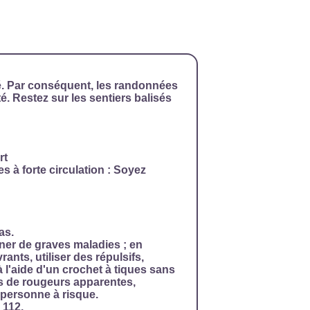
é. Par conséquent, les randonnées
é. Restez sur les sentiers balisés
rt
es à forte circulation : Soyez
as.
ner de graves maladies ; en
ants, utiliser des répulsifs,
 à l'aide d'un crochet à tiques sans
as de rougeurs apparentes,
 personne à risque.
 112.