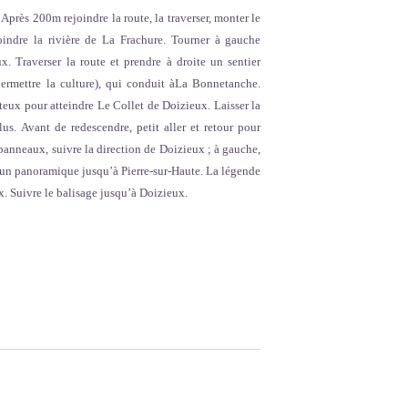
 Après 200m rejoindre la route, la traverser, monter le
oindre la rivière de La Frachure. Tourner à gauche
 Traverser la route et prendre à droite un sentier
permettre la culture), qui conduit àLa Bonnetanche.
uteux pour atteindre Le Collet de Doizieux. Laisser la
lus. Avant de redescendre, petit aller et retour pour
 panneaux, suivre la direction de Doizieux ; à gauche,
 un panoramique jusqu’à Pierre-sur-Haute. La légende
x. Suivre le balisage jusqu’à Doizieux.