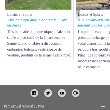
Loisirs et Sports
Loisirs et Sports
A la découverte du Pilat rh
Aire de pique-nique de Sainte Croix
A la découverte du
en Jarez
passant par les Crê
Très belle aire de pique nique idéalement
Un point d'eau, une
située à proximité de la Chartreuse de
point de recharge po
Sainte Croix, 6 tables à disposition,
votre disposition à 
ombrages, toilettes, vaste espace de
parcours très sportif
verdure, produits de la ferme à proximité.
Pilat : des coteaux 
montagnards parsemé
belle escapade !
Parc naturel régional du Pilat