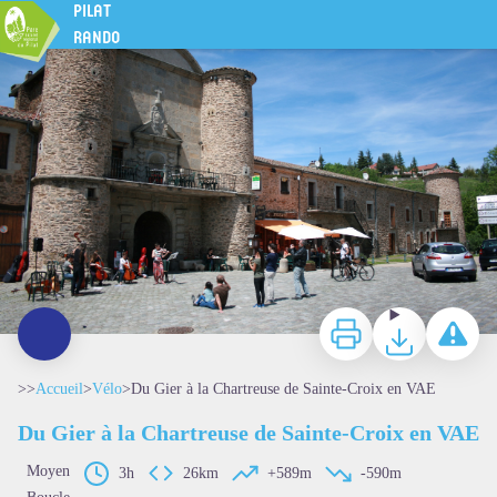
Du Gier à la Chartreuse de Sainte-Croix en VAE
PILAT
Ste-Croix-en-Jarez - F Reitzer PnrP
RANDO
Imprimer
Télécharger
Signaler 
>>
Accueil
>
Vélo
>
Du Gier à la Chartreuse de Sainte-Croix en VAE
Du Gier à la Chartreuse de Sainte-Croix en VAE
Moyen
3h
26km
+589m
-590m