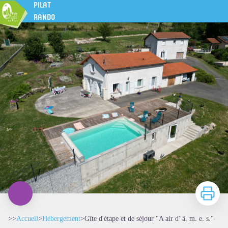
Gîte d'étape et de séjour "A air d' â. m. e. s."
PILAT
RANDO
Imprimer
>>
Accueil
>
Hébergement
>
Gîte d'étape et de séjour "A air d' â. m. e. s."