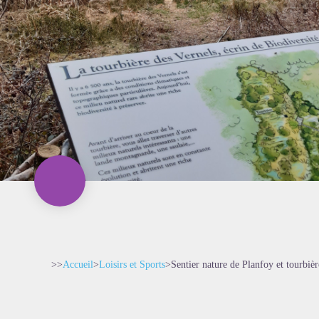
>>
Accueil
>
Loisirs et Sports
>
Sentier nature de Planfoy et tourbiè