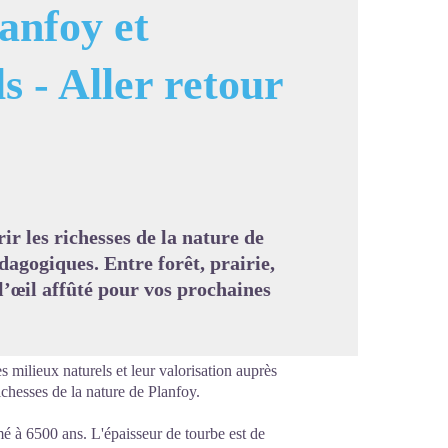
anfoy et
s - Aller retour
image en plein écran
r les richesses de la nature de
agogiques. Entre forêt, prairie,
 l’œil affûté pour vos prochaines
milieux naturels et leur valorisation auprès
ichesses de la nature de Planfoy.
mé à 6500 ans. L'épaisseur de tourbe est de