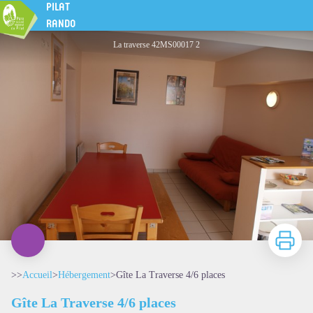
Gîte La Traverse 4/6 places
PILAT
RANDO
La traverse 42MS00017 2
Imprimer
>>
Accueil
>
Hébergement
>
Gîte La Traverse 4/6 places
Gîte La Traverse 4/6 places