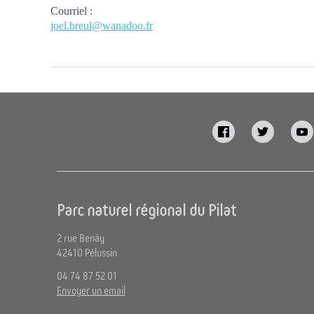
Courriel
:
joel.breul@wanadoo.fr
Parc naturel régional du Pilat
2 rue Benäy
42410 Pélussin
04 74 87 52 01
Envoyer un email