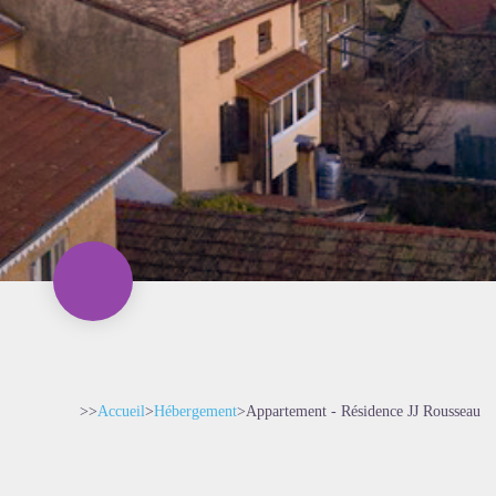
>>
Accueil
>
Hébergement
>
Appartement - Résidence JJ Rousseau