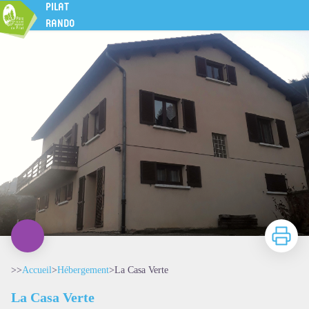
La Casa Verte
PILAT
RANDO
Imprimer
>>
Accueil
>
Hébergement
>
La Casa Verte
La Casa Verte