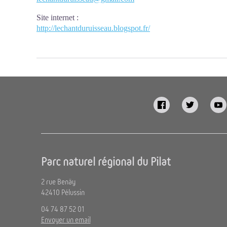
Site internet
:
http://lechantduruisseau.blogspot.fr/
Parc naturel régional du Pilat
2 rue Benäy
42410 Pélussin
04 74 87 52 01
Envoyer un email