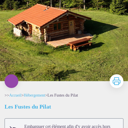
Imprimer
>>
Accueil
>
Hébergement
>
Les Fustes du Pilat
Les Fustes du Pilat
Embarquer cet élément afin d'y avoir accès hors