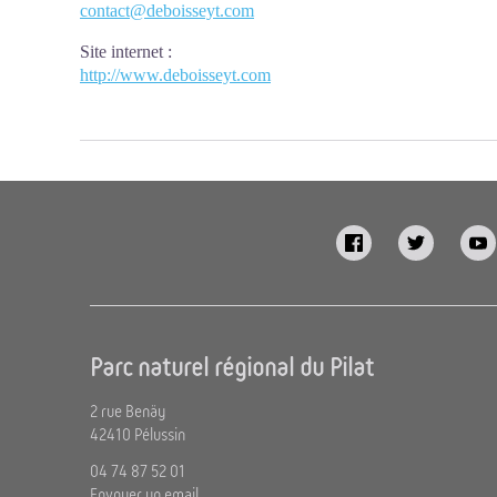
contact@deboisseyt.com
Site internet
:
http://www.deboisseyt.com
Parc naturel régional du Pilat
2 rue Benäy
42410 Pélussin
04 74 87 52 01
Envoyer un email