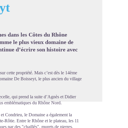
yt
image en plein écran
nes dans les Côtes du Rhône
comme le plus vieux domaine de
inue d’écrire son histoire avec
ur cette propriété. Mais c’est dès le 14ème
 Domaine De Boisseyt, le plus ancien du village
lle, qui prend la suite d’Agnès et Didier
s plus emblématiques du Rhône Nord.
ph et Condrieu, le Domaine a également la
-Rôtie. Entre le Rhône et le plateau, les 11
nues par des "chaillés", murets de pierres.