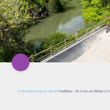
>>
Accueil
>
Loisirs et Sports
>
ViaRhôna : De Loire-sur-Rhône à C