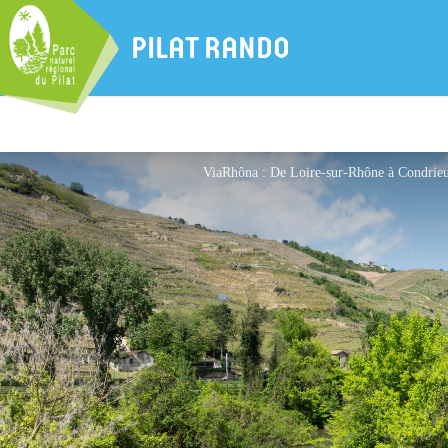
PILAT RANDO
ViaRhôna : De Loire-sur-Rhône à Condrieu