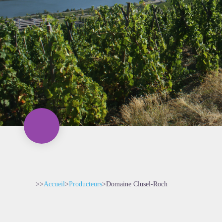
>>
Accueil
>
Producteurs
>
Domaine Clusel-Roch